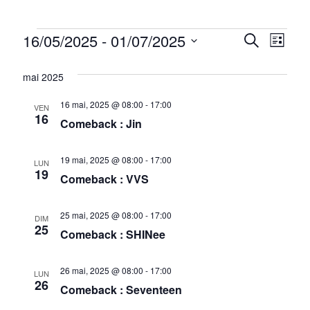
Évènements
R
N
16/05/2025
 - 
01/07/2025
R
L
e
S
a
e
i
c
é
s
mai 2025
h
v
c
l
t
e
e
e
i
16 mai, 2025 @ 08:00
-
17:00
r
h
VEN
c
16
c
Comeback : Jin
g
t
e
h
i
e
a
r
o
19 mai, 2025 @ 08:00
-
17:00
LUN
n
t
19
c
Comeback : VVS
n
i
e
h
z
o
25 mai, 2025 @ 08:00
-
17:00
DIM
e
u
25
Comeback : SHINee
n
n
e
e
d
d
t
26 mai, 2025 @ 08:00
-
17:00
LUN
a
e
26
Comeback : Seventeen
t
n
v
e