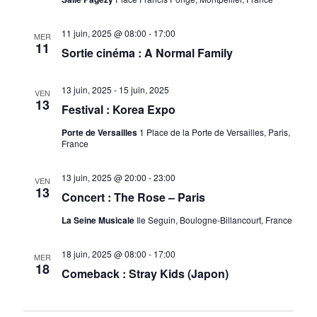
e
s
11 juin, 2025 @ 08:00
-
17:00
MER
11
Sortie cinéma : A Normal Family
É
v
13 juin, 2025
-
15 juin, 2025
VEN
è
13
Festival : Korea Expo
n
Porte de Versailles
1 Place de la Porte de Versailles, Paris,
France
e
m
13 juin, 2025 @ 20:00
-
23:00
VEN
13
Concert : The Rose – Paris
e
n
La Seine Musicale
Ile Seguin, Boulogne-Billancourt, France
t
18 juin, 2025 @ 08:00
-
17:00
MER
18
s
Comeback : Stray Kids (Japon)