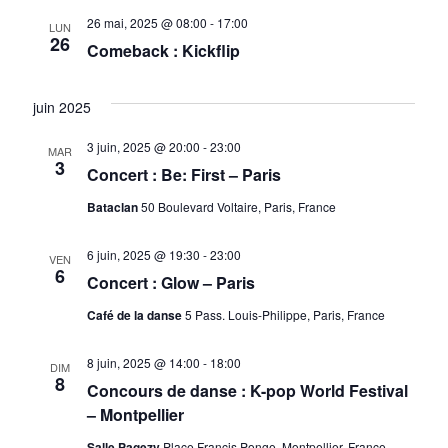
a
.
u
26 mai, 2025 @ 08:00
-
17:00
LUN
26
v
Comeback : Kickflip
e
i
s
juin 2025
g
É
a
3 juin, 2025 @ 20:00
-
23:00
v
MAR
3
Concert : Be: First – Paris
è
t
Bataclan
50 Boulevard Voltaire, Paris, France
n
i
e
o
6 juin, 2025 @ 19:30
-
23:00
VEN
6
m
Concert : Glow – Paris
n
e
Café de la danse
5 Pass. Louis-Philippe, Paris, France
d
n
e
8 juin, 2025 @ 14:00
-
18:00
DIM
t
8
v
Concours de danse : K-pop World Festival
– Montpellier
u
Salle Pagezy
Place Francis Ponge, Montpellier, France